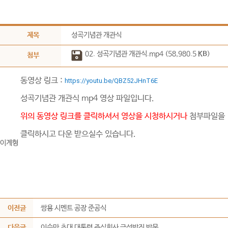
제목
성곡기념관 개관식
02. 성곡기념관 개관식.mp4 (58,980.5
KB
)
첨부
동영상 링크 :
https://youtu.be/QBZ52JHnT6E
성곡기념관 개관식 mp4 영상 파일입니다.
위의 동영상 링크를 클릭하셔서 영상을 시청하시거나
첨부파일을
클릭하시고 다운 받으실수 있습니다.
이계형
이전글
쌍용 시멘트 공장 준공식
다음글
이승만 초대 대통령 주식회사 금성방직 방문