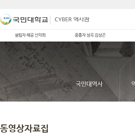
설립자 해공 신익희
중흥자 성곡 김성곤
국민대역사
동영상자료집